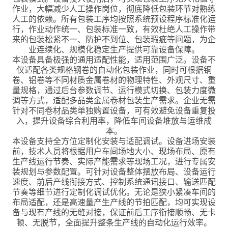
作业，大幅减少人工操作岗位，彻底降低包装环节对熟练
人工的依赖。所有包装工序均按照系统预设程序标准化运
行，作业动作统一、包装标准一致，有效杜绝人工操作带
来的包装松紧不一、防护不到位、包装瑕疵等问题，为企
业连续化、规模化稳定生产提供可靠设备保障。
本设备具备极强的通用适配性能，适用范围广泛。设备不
仅适配各类规格钢卷的自动化包装作业，同时可根据铜
卷、铝卷等不同材质金属卷材的物理特性、外观尺寸、重
量规格，通过后台参数调节、运行模式切换、包装力度微
调等方式，适配多品类金属卷材包装生产需求。企业无需
针对不同卷材品类单独购置设备，可有效避免设备重复投
入，提升设备综合利用率，降低车间设备堆放与运维成
本。
本设备支持全方位定制化安装与适配调试。设备进场安装
前，技术人员将根据用户车间场地大小、现场布局、原有
生产线运行节奏、实际产能需求等现场工况，进行专属安
装规划与参数配置。可针对设备整体摆放布局、设备运行
速度、前后产线衔接方式、控制系统通讯接口、输送匹配
节奏等细节进行定制化调试优化。无论是狭小紧凑车间的
布局适配，还是高速量产生产线的节拍匹配，均可实现设
备与现有产线的无缝对接，保证前后工序衔接顺畅、无卡
顿、无脱节，全面提升整条生产线的自动化运行效率。