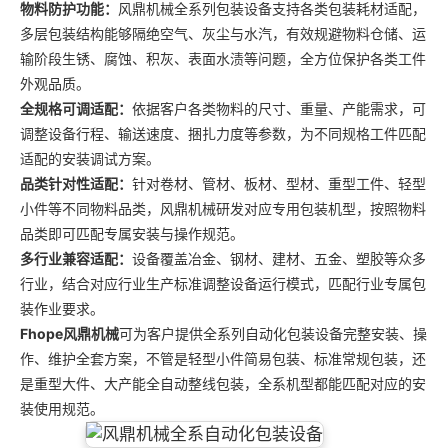
物料防护功能：
风鼎机械全系列包装设备支持各类包装耗材适配，
多层包装结构能够隔绝空气、灰尘与水汽，有效规避物料仓储、运
输阶段生锈、腐蚀、积灰、表面水渍等问题，全方位保护各类工件
外观品质。
全规格可调适配：
依据客户各类物料的尺寸、重量、产能需求，可
调整设备行程、输送速度、捆扎力度等参数，为不同规格工件匹配
适配的安装调试方案。
品类针对性适配：
针对卷材、管材、板材、型材、重型工件、轻型
小件等不同物料品类，风鼎机械研发对应专用包装机型，按照物料
品类即可匹配专属安装与操作规范。
多行业兼容适配：
设备覆盖冶金、钢材、建材、五金、塑胶等众多
行业，结合对应行业生产标准调整设备运行模式，匹配行业专属包
装作业要求。
Fhope风鼎机械
可为客户提供全系列自动化包装设备完整安装、操
作、维护全套方案，不管是轻型小件简易包装、标准常规包装，还
是重型大件、大产能全自动整线包装，全系机型都能匹配对应的安
装使用规范。