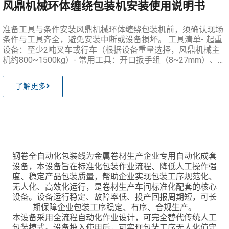
风鼎机械环体缠绕包装机安装使用说明书
准备工具与条件安装风鼎机械环体缠绕包装机前，须确认现场
条件与工具齐全，避免安装中断或设备损坏。 工具清单- 起重
设备：至少2吨叉车或行车（根据设备重量选择，风鼎机械主
机约800~1500kg）- 常用工具：开口扳手组（8~27mm）、内
六角扳手组（2~10mm）、扭矩扳手（0~100N·m）- 测量工
具：卷尺（5m）、水
了解更多
钢卷全自动化包装线为金属卷材生产企业专用自动化成套
设备，本设备旨在标准化包装作业流程、降低人工操作强
度、稳定产品包装质量，帮助企业实现包装工序规范化、
无人化、高效化运行，是卷材生产车间标准化配套的核心
设备。设备运行稳定、故障率低、投产回报周期短，可长
期保障企业包装工序稳定、有序、合规生产。
本设备采用全流程自动化作业设计，可完全替代传统人工
包装模式。设备投入使用后，可实现包装工序无人化值守